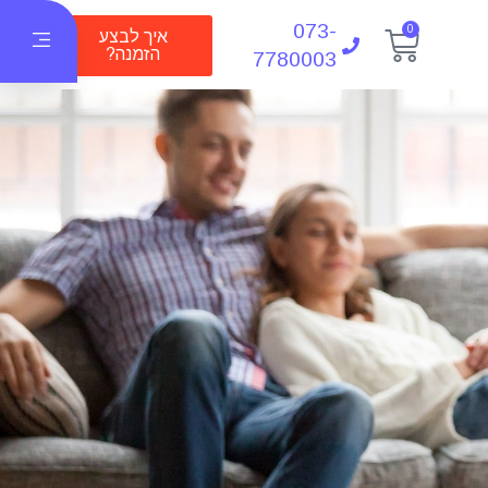
073-
0
איך לבצע
הזמנה?
7780003